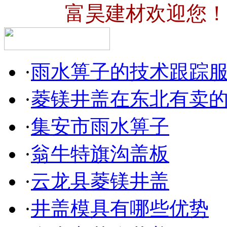
富昊建材欢迎您！
·
雨水箅子的技术跟踪
·
菱镁井盖在东北有卖
·
集安市雨水箅子
·
翁牛特旗沟盖板
·
云龙县菱镁井盖
·
井盖模具有哪些优势