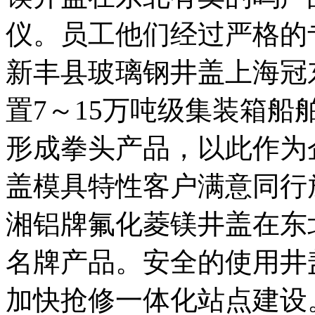
仪。员工他们经过严格的
新丰县玻璃钢井盖上海冠东
置7～15万吨级集装箱船
形成拳头产品，以此作为
盖模具特性客户满意同行
湘铝牌氟化菱镁井盖在东
名牌产品。安全的使用井
加快抢修一体化站点建设