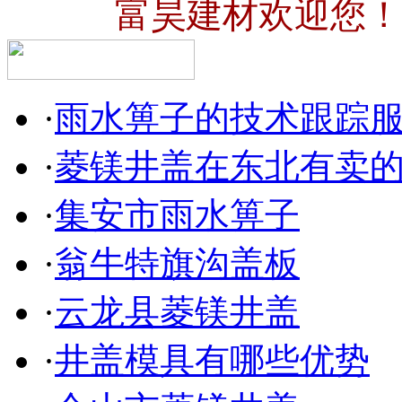
富昊建材欢迎您！
·
雨水箅子的技术跟踪
·
菱镁井盖在东北有卖
·
集安市雨水箅子
·
翁牛特旗沟盖板
·
云龙县菱镁井盖
·
井盖模具有哪些优势