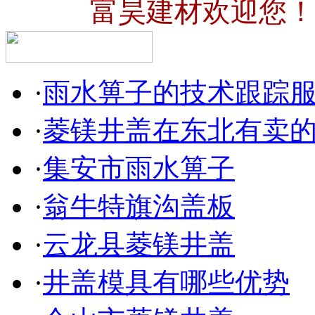
富昊建材欢迎您！
·
雨水箅子的技术跟踪
·
菱镁井盖在东北有卖
·
集安市雨水箅子
·
翁牛特旗沟盖板
·
云龙县菱镁井盖
·
井盖模具有哪些优势