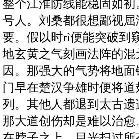
整个江淮防线能稳固如初
号人。刘桑都很想鄙视屈
要。假以时rì便能突破
地玄黄之气刻画法阵的混
因。那强大的气势将地面
门早在楚汉争雄时便将道
列。其他人都退到太古遗
那大道创伤却是难以治愈
在脖子之上。目光扫过所